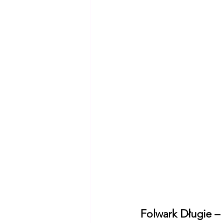
Tajemnice
Mapy i Trasy
Folwark Długie –