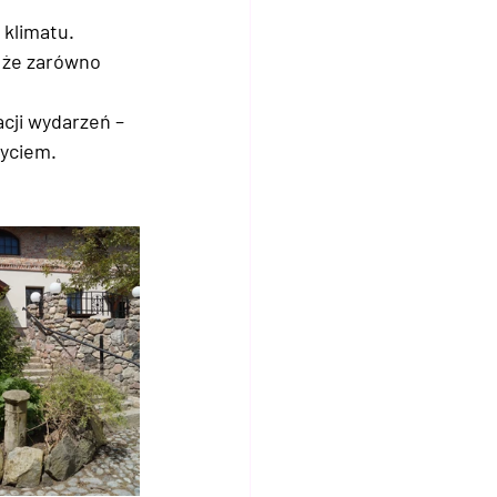
klimatu. 
 że zarówno 
acji wydarzeń – 
życiem.