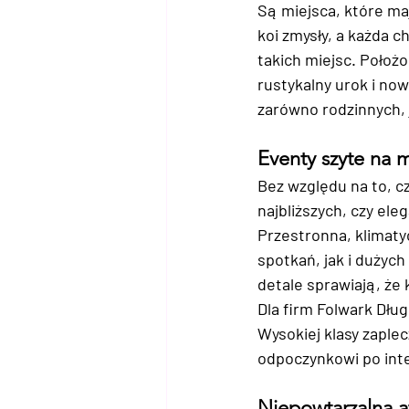
Są miejsca, które ma
koi zmysły, a każda c
takich miejsc. Położo
rustykalny urok i no
zarówno rodzinnych, 
Eventy szyte na 
Bez względu na to, c
najbliższych, czy ele
Przestronna, klimaty
spotkań, jak i dużych
detale sprawiają, że
Dla firm Folwark Dług
Wysokiej klasy zaple
odpoczynkowi po int
Niepowtarzalna a