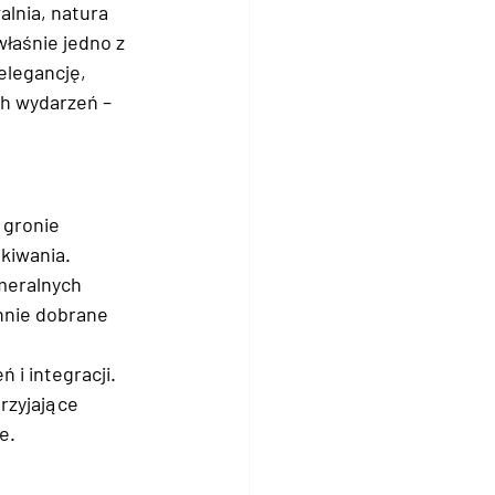
lnia, natura 
łaśnie jedno z 
elegancję, 
h wydarzeń – 
 gronie 
kiwania. 
meralnych 
nnie dobrane 
 i integracji. 
rzyjające 
e.