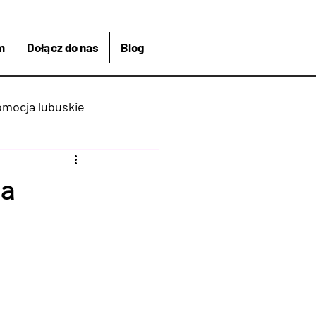
m
Dołącz do nas
Blog
omocja lubuskie
kreacja
Łagów
na
Kajakiem
 Bike And Me