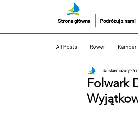
Strona główna
Podróżuj z nami
All Posts
Rower
Kamper
Promocje z LubuskieMazury
lubuskiemazury
24 
Folwark D
Wyjątkow
Imprezy atrakcje
Drezd
Podróżuj z nami
żaglów