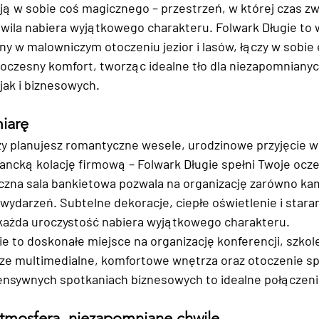
ją w sobie coś magicznego – przestrzeń, w której czas zwa
hwila nabiera wyjątkowego charakteru. Folwark Długie to w
ny w malowniczym otoczeniu jezior i lasów, łączy w sobie 
woczesny komfort, tworząc idealne tło dla niezapomnianyc
jak i biznesowych.
miarę
zy planujesz romantyczne wesele, urodzinowe przyjęcie w
gancką kolację firmową – Folwark Długie spełni Twoje ocze
czna sala bankietowa pozwala na organizację zarówno ka
 wydarzeń. Subtelne dekoracje, ciepłe oświetlenie i stara
 każda uroczystość nabiera wyjątkowego charakteru.
ie to doskonałe miejsce na organizację konferencji, szkoleń
cze multimedialne, komfortowe wnętrza oraz otoczenie sp
ensywnych spotkaniach biznesowych to idealne połączeni
tmosfera, niezapomniane chwile