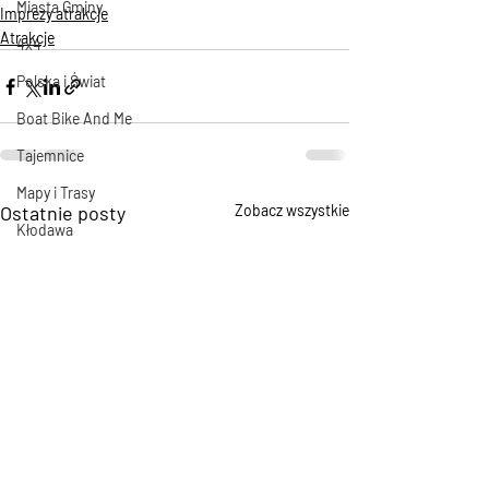
Miasta Gminy
Imprezy atrakcje
Atrakcje
4x4
Polska i Świat
Boat Bike And Me
Tajemnice
Mapy i Trasy
Ostatnie posty
Zobacz wszystkie
Kłodawa