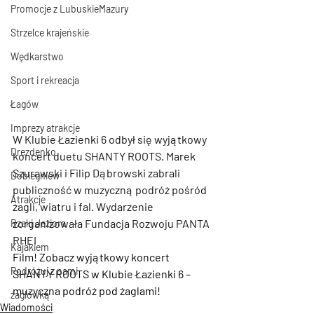
Promocje z LubuskieMazury
Strzelce krajeńskie
Wędkarstwo
Sport i rekreacja
Łagów
Imprezy atrakcje
W Klubie Łazienki 6 odbył się wyjątkowy 
Drezdenko
koncert duetu SHANTY ROOTS. Marek 
Szurawski i Filip Dąbrowski zabrali 
Dobiegniew
publiczność w muzyczną podróż pośród 
Atrakcje
żagli, wiatru i fal. Wydarzenie 
zorganizowała Fundacja Rozwoju PANTA 
Rzeki Jeziora
RHEI
Kajakiem
Film! Zobacz wyjątkowy koncert 
Podróżuj z nami
SHANTY ROOTS w Klubie Łazienki 6 – 
muzyczna podróż pod żaglami!
żaglówką
Wiadomości