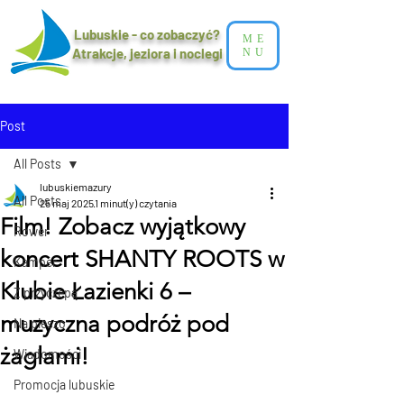
Lubuskie - co zobaczyć?
ME
Atrakcje, jeziora i noclegi​
NU
Post
All Posts
lubuskiemazury
All Posts
25 maj 2025
1 minut(y) czytania
Film! Zobacz wyjątkowy
Rower
koncert SHANTY ROOTS w
Kamper
Klubie Łazienki 6 –
Z przyczepą
muzyczna podróż pod
Na pieszo
żaglami!
Wiadomości
Promocja lubuskie