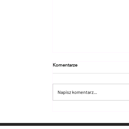
Komentarze
Napisz komentarz...
Myślisz, że znasz Lubuskie? 15
miejsc, które naprawdę Cię
zaskoczą