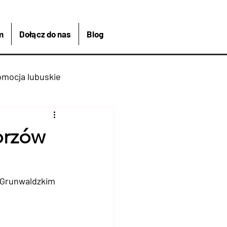
m
Dołącz do nas
Blog
omocja lubuskie
kreacja
Łagów
orzów
Kajakiem
 Grunwaldzkim  
 Bike And Me