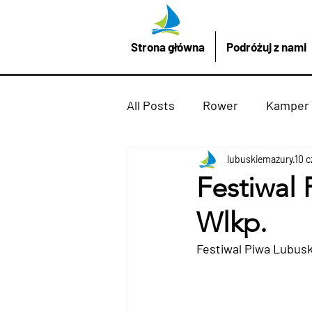
Strona główna
Podróżuj z nami
All Posts
Rower
Kamper
Promocje z LubuskieMazury
lubuskiemazury
10 
Festiwal
Wlkp.
Imprezy atrakcje
Drezd
Festiwal Piwa Lubusk
Podróżuj z nami
żaglów