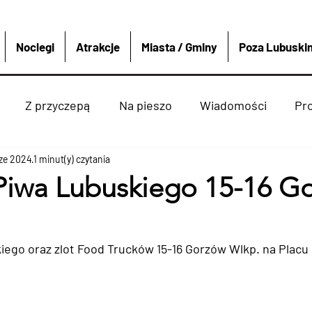
Noclegi
Atrakcje
Miasta / Gminy
Poza Lubuski
Z przyczepą
Na pieszo
Wiadomości
Pr
cze 2024
Strzelce krajeńskie
1 minut(y) czytania
Wędkarstwo
Sport i re
 Piwa Lubuskiego 15-16 G
enko
Dobiegniew
Atrakcje
Rzeki Jeziora
iego oraz zlot Food Trucków 15-16 Gorzów Wlkp. na Placu
ką
Miasta Gminy
4x4
Polska i Świat
Boat