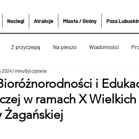
Noclegi
Atrakcje
Miasta / Gminy
Poza Lubuski
Z przyczepą
Na pieszo
Wiadomości
Pr
is 2024
Strzelce krajeńskie
1 minut(y) czytania
Wędkarstwo
Sport i re
Bioróżnorodności i Edukac
iczej w ramach X Wielkic
enko
Dobiegniew
Atrakcje
Rzeki Jeziora
y Żagańskiej
ką
Miasta Gminy
4x4
Polska i Świat
Boat