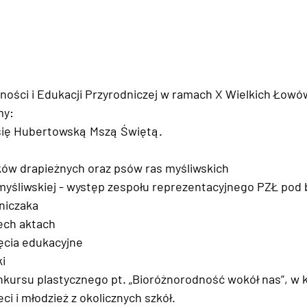
ności i Edukacji Przyrodniczej w ramach X Wielkich Łowó
my:
się Hubertowską Mszą Świętą.
ków drapieżnych oraz psów ras myśliwskich
myśliwskiej - występ zespołu reprezentacyjnego PZŁ pod 
niczaka
ech aktach
ęcia edukacyjne
i
nkursu plastycznego pt. „Bioróżnorodność wokół nas”, w 
eci i młodzież z okolicznych szkół. 