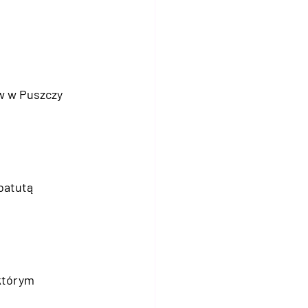
w w Puszczy 
batutą 
którym 