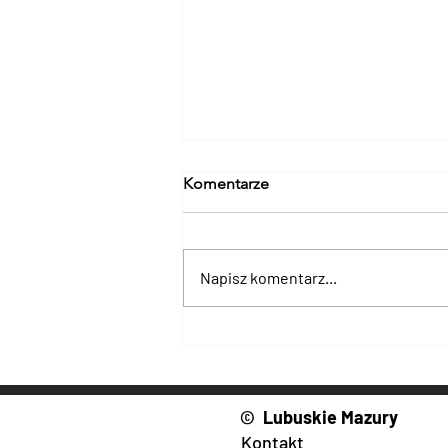
Komentarze
Napisz komentarz...
Lubuski Armagedon III + H6
Challenge 2026 – zapisy
ruszyły! Nadchodzi
najbardziej ekstremalna
© Lubuskie Mazury
impreza 4x4 w Lubuskiem
Kontakt