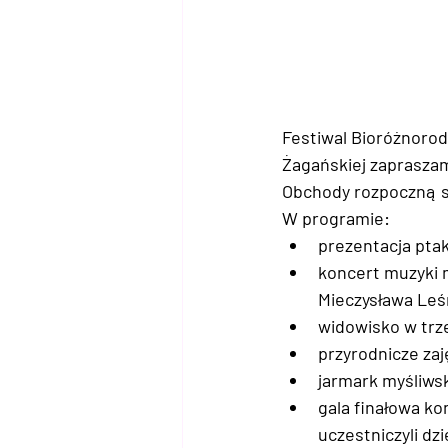
Festiwal Bioróżnorod
Żagańskiej zaprasza
Obchody rozpoczną 
W programie: 
prezentacja pta
koncert muzyki 
Mieczysława Leś
widowisko w trz
przyrodnicze zaj
jarmark myśliwsk
gala finałowa ko
uczestniczyli dzi