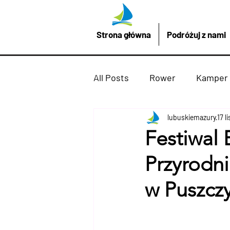
Strona główna
Podróżuj z nami
All Posts
Rower
Kamper
Promocje z LubuskieMazury
lubuskiemazury
17 l
Festiwal 
Przyrodn
Imprezy atrakcje
Drezd
w Puszcz
Podróżuj z nami
żaglów