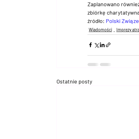
Zaplanowano również 
zbiórkę charytatywną
źródło: 
Polski Związ
Wiadomości
Imprezy atr
Ostatnie posty