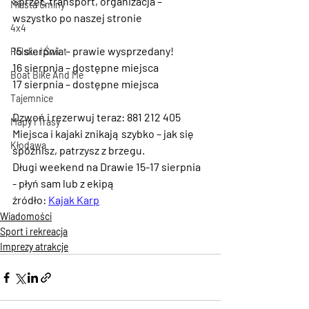
Sprzęt, transport, organizacja – 
Miasta Gminy
wszystko po naszej stronie
4x4
15 sierpnia – prawie wysprzedany!
Polska i Świat
16 sierpnia – dostępne miejsca
Boat Bike And Me
17 sierpnia – dostępne miejsca
Tajemnice
Dzwoń i rezerwuj teraz: 881 212 405
Mapy i Trasy
Miejsca i kajaki znikają szybko – jak się 
Kłodawa
spóźnisz, patrzysz z brzegu.
Długi weekend na Drawie 15-17 sierpnia 
- płyń sam lub z ekipą
źródło: 
Kajak Karp
Wiadomości
Sport i rekreacja
Imprezy atrakcje