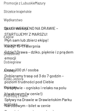
Promocje z LubuskieMazury
Strzelce krajeńskie
Wędkarstwo
DŁUGI WEEKEND NA DRAWIE – 
Sport i rekreacja
STARTUJEMY Z MARSZU!
Łagów
Płyń sam lub zbierz ekipę!
Imprezy atrakcje
Kiedy? 15–17 sierpnia
Gdzie? Drawa – dziko, pięknie i z prądem 
Drezdenko
emocji
Dobiegniew
Cena: 100 zł / osoba
Atrakcje
Dobieramy trasę od 3 do 7 godzin – 
Rzeki Jeziora
poziom trudności pod Ciebie
Kajakiem
Po spływie – ognisko i relaks na polu 
biwakowym (w cenie!)
Podróżuj z nami
Spływy na Drawie w Drawieńskim Parku 
żaglówką
Narodowym – bilet w cenie