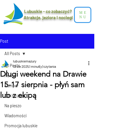
Lubuskie - co zobaczyć?
ME
Atrakcje, jeziora i noclegi​
NU
Post
All Posts
lubuskiemazury
All Posts
12 sie 2025
1 minut(y) czytania
Długi weekend na Drawie
Rower
15-17 sierpnia - płyń sam
Kamper
lub z ekipą
Z przyczepą
Na pieszo
Wiadomości
Promocja lubuskie