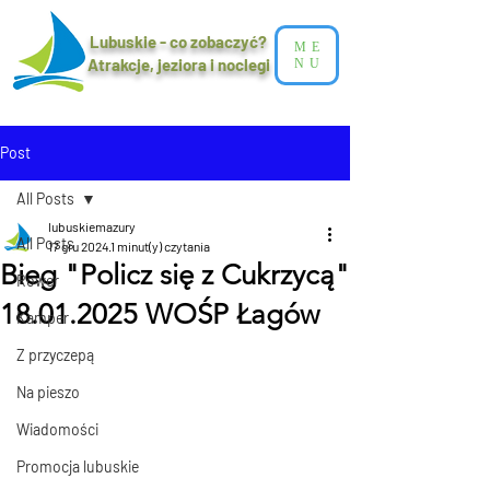
Lubuskie - co zobaczyć?
ME
Atrakcje, jeziora i noclegi​
NU
Post
All Posts
lubuskiemazury
All Posts
17 gru 2024
1 minut(y) czytania
Bieg "Policz się z Cukrzycą"
Rower
18.01.2025 WOŚP Łagów
Kamper
Z przyczepą
Na pieszo
Wiadomości
Promocja lubuskie