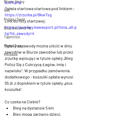
Miasta Gminy
a_04.php
Opłata startowa startowa pod linkiem : 
4x4
https://zrzutka.pl/8kw7sg
Polska i Świat
Link do listy startowej: 
https://pomiary.kawasport.pl/lista_all.p
Boat Bike And Me
hp?id_zawody=4
Tajemnice
Opłatę za zawody można uiścić w dniu 
Mapy i Trasy
zawodów w Biurze zawodów lub przez 
Kłodawa
zrzutkę wpisując w tytule opłaty „Bieg 
Policz Się z Cukrzycą Łagów, imię i 
nazwisko”. W przypadku zamówienia 
dodatkowego - koszulki opłata wynosi 
55 zł, z dopiskiem w tytule opłaty „plus 
koszulka”.
Co czeka na Ciebie?
Bieg na dystansie 5 km
Biec mogą zarówno dzieci, 