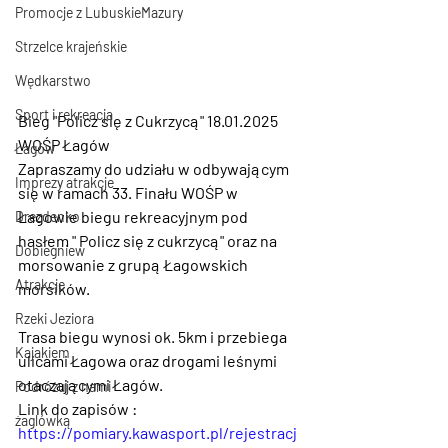
Promocje z LubuskieMazury
Strzelce krajeńskie
Wędkarstwo
Sport i rekreacja
Bieg "Policz się z Cukrzycą" 18.01.2025 
WOŚP Łagów
Łagów
Zapraszamy do udziału w odbywającym 
Imprezy atrakcje
się w ramach 33. Finału WOŚP w 
Łagowie biegu rekreacyjnym pod 
Drezdenko
hasłem " Policz się z cukrzycą" oraz na 
Dobiegniew
morsowanie z grupą Łagowskich 
Atrakcje
morsików.
Rzeki Jeziora
Trasa biegu wynosi ok. 5km i przebiega 
Kajakiem
ulicami Łagowa oraz drogami leśnymi 
otaczającymi Łagów.
Podróżuj z nami
Link do zapisów : 
żaglówką
https://pomiary.kawasport.pl/rejestracj