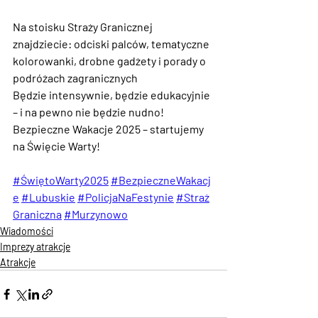
Na stoisku Straży Granicznej 
znajdziecie: odciski palców, tematyczne 
kolorowanki, drobne gadżety i porady o 
podróżach zagranicznych
Będzie intensywnie, będzie edukacyjnie 
– i na pewno nie będzie nudno!
Bezpieczne Wakacje 2025 – startujemy 
na Święcie Warty!
#ŚwiętoWarty2025
#BezpieczneWakacj
e
#Lubuskie
#PolicjaNaFestynie
#Straż
Graniczna
#Murzynowo
Wiadomości
Imprezy atrakcje
Atrakcje