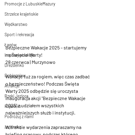
Promocje z LubuskieMazury
Strzelce krajeńskie
Wędkarstwo
Sport i rekreacja
Łagów
Bezpieczne Wakacje 2025 – startujemy 
na Święcie Warty!
Imprezy atrakcje
28 czerwca | Murzynowo
Drezdenko
Dobiegniew
Wakacje tuż za rogiem, więc czas zadbać 
o bezpieczeństwo! Podczas Święta 
Atrakcje
Warty 2025 odbędzie się uroczysta 
Rzeki Jeziora
inauguracja akcji "Bezpieczne Wakacje 
2025" z udziałem wszystkich 
Kajakiem
najważniejszych służb i instytucji.
Podróżuj z nami
żaglówką
W trakcie wydarzenia zapraszamy na 
briefing prasowy, podczas którego 