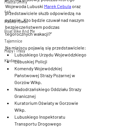
Miasta Gminy
Wojewoda Lubuski 
Marek Cebula
 oraz 
4x4
przedstawiciele służb odpowiedzą na 
pytanie: „Kto będzie czuwał nad naszym 
Polska i Świat
bezpieczeństwem podczas 
Boat Bike And Me
tegorocznych wakacji?”
Tajemnice
Na miejscu pojawią się przedstawiciele:
Mapy i Trasy
Lubuskiego Urzędu Wojewódzkiego
Kłodawa
Lubuskiej Policji
Komendy Wojewódzkiej 
Państwowej Straży Pożarnej w 
Gorzów Wlkp.
Nadodrzańskiego Oddziału Straży 
Granicznej
Kuratorium Oświaty w Gorzowie 
Wlkp.
Lubuskiego Inspektoratu 
Transportu Drogowego