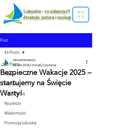
Lubuskie - co zobaczyć?
ME
Atrakcje, jeziora i noclegi​
NU
Post
All Posts
lubuskiemazury
All Posts
20 cze 2025
1 minut(y) czytania
Bezpieczne Wakacje 2025 –
Rower
startujemy na Święcie
Kamper
Warty!
Z przyczepą
Na pieszo
Wiadomości
Promocja lubuskie