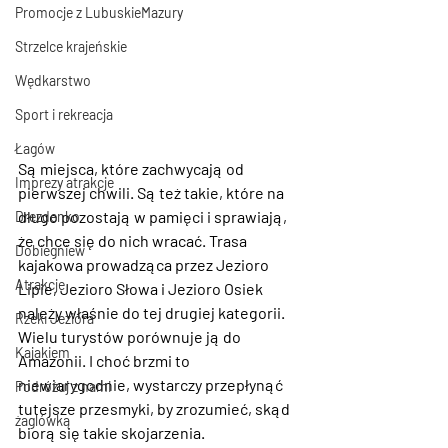
Promocje z LubuskieMazury
Strzelce krajeńskie
Wędkarstwo
Sport i rekreacja
Łagów
Są miejsca, które zachwycają od 
Imprezy atrakcje
pierwszej chwili. Są też takie, które na 
długo pozostają w pamięci i sprawiają, 
Drezdenko
że chce się do nich wracać. Trasa 
Dobiegniew
kajakowa prowadząca przez Jezioro 
Atrakcje
Lipie, Jezioro Słowa i Jezioro Osiek 
należy właśnie do tej drugiej kategorii. 
Rzeki Jeziora
Wielu turystów porównuje ją do 
Kajakiem
Amazonii. I choć brzmi to 
niewiarygodnie, wystarczy przepłynąć 
Podróżuj z nami
tutejsze przesmyki, by zrozumieć, skąd 
żaglówką
biorą się takie skojarzenia.