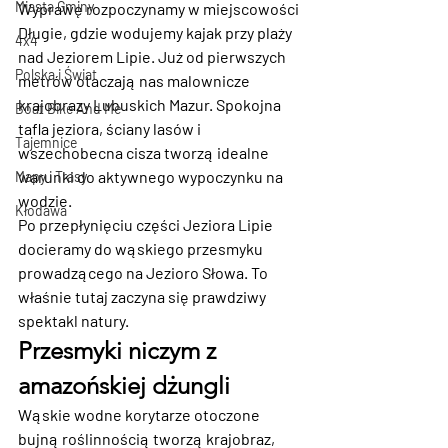
Miasta Gminy
Wyprawę rozpoczynamy w miejscowości 
Długie, gdzie wodujemy kajak przy plaży 
4x4
nad Jeziorem Lipie. Już od pierwszych 
Polska i Świat
metrów otaczają nas malownicze 
krajobrazy Lubuskich Mazur. Spokojna 
Boat Bike And Me
tafla jeziora, ściany lasów i 
Tajemnice
wszechobecna cisza tworzą idealne 
warunki do aktywnego wypoczynku na 
Mapy i Trasy
wodzie.
Kłodawa
Po przepłynięciu części Jeziora Lipie 
docieramy do wąskiego przesmyku 
prowadzącego na Jezioro Słowa. To 
właśnie tutaj zaczyna się prawdziwy 
spektakl natury.
Przesmyki niczym z 
amazońskiej dżungli
Wąskie wodne korytarze otoczone 
bujną roślinnością tworzą krajobraz, 