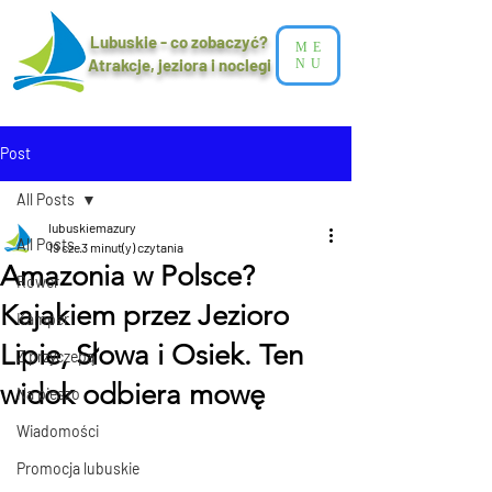
Lubuskie - co zobaczyć?
ME
Atrakcje, jeziora i noclegi​
NU
Post
All Posts
lubuskiemazury
All Posts
19 cze
3 minut(y) czytania
Amazonia w Polsce?
Rower
Kajakiem przez Jezioro
Kamper
Lipie, Słowa i Osiek. Ten
Z przyczepą
widok odbiera mowę
Na pieszo
Wiadomości
Promocja lubuskie