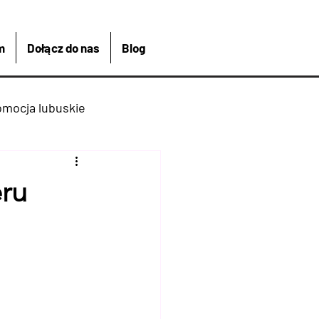
m
Dołącz do nas
Blog
omocja lubuskie
kreacja
Łagów
eru
Kajakiem
 Bike And Me