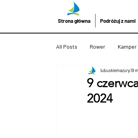
Strona główna
Podróżuj z nami
All Posts
Rower
Kamper
Promocje z LubuskieMazury
lubuskiemazury
19 
9 czerwc
2024
Imprezy atrakcje
Drezd
Podróżuj z nami
żaglów