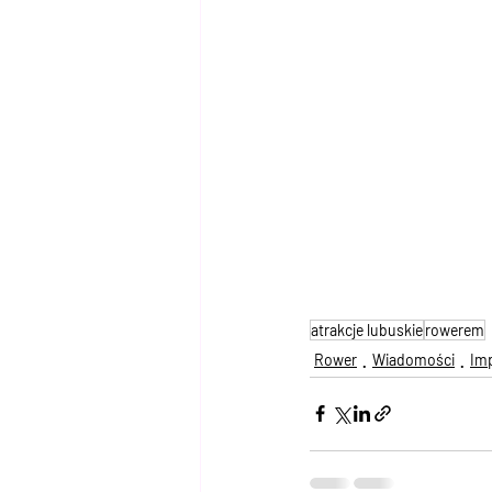
atrakcje lubuskie
rowerem
Rower
Wiadomości
Imp