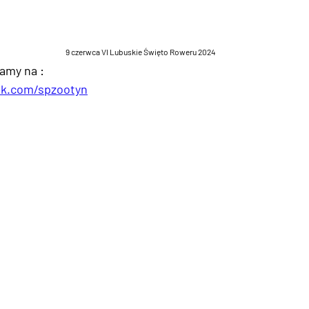
9 czerwca VI Lubuskie Święto Roweru 2024
amy na :
ok.com/spzootyn