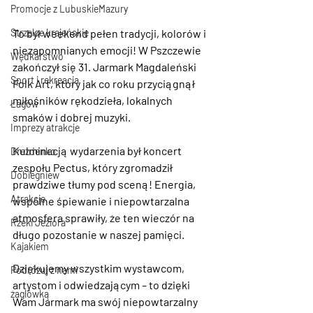
Promocje z LubuskieMazury
To był weekend pełen tradycji, kolorów i 
Strzelce krajeńskie
niezapomnianych emocji! W Pszczewie 
Wędkarstwo
zakończył się 
31. Jarmark Magdaleński 
Sport i rekreacja
Folk Art
, który jak co roku przyciągnął 
miłośników rękodzieła, lokalnych 
Łagów
smaków i dobrej muzyki.
Imprezy atrakcje
Kulminacją wydarzenia był koncert 
Drezdenko
zespołu Pectus
, który zgromadził 
Dobiegniew
prawdziwe tłumy pod sceną! Energia, 
Atrakcje
wspólne śpiewanie i niepowtarzalna 
atmosfera sprawiły, że ten wieczór na 
Rzeki Jeziora
długo pozostanie w naszej pamięci.
Kajakiem
Dziękujemy wszystkim wystawcom, 
Podróżuj z nami
artystom i odwiedzającym – to dzięki 
żaglówką
Wam Jarmark ma swój niepowtarzalny 