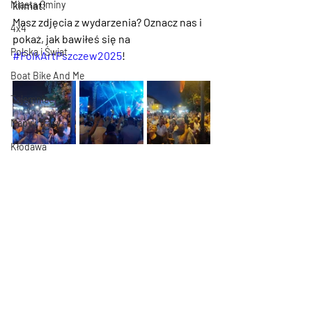
klimat! 
Miasta Gminy
Masz zdjęcia z wydarzenia? Oznacz nas i 
4x4
pokaż, jak bawiłeś się na 
Polska i Świat
#FolkArtPszczew2025
!
Boat Bike And Me
Tajemnice
Mapy i Trasy
Kłodawa