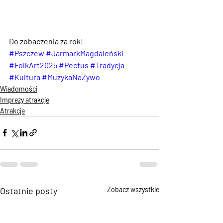
Do zobaczenia za rok! 
#Pszczew
#JarmarkMagdaleński
#FolkArt2025
#Pectus
#Tradycja
#Kultura
#MuzykaNaŻywo
Wiadomości
Imprezy atrakcje
Atrakcje
Ostatnie posty
Zobacz wszystkie