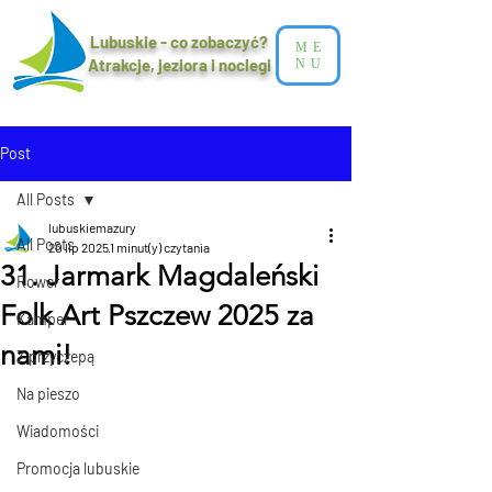
Lubuskie - co zobaczyć?
ME
Atrakcje, jeziora i noclegi​
NU
Post
All Posts
lubuskiemazury
All Posts
20 lip 2025
1 minut(y) czytania
31. Jarmark Magdaleński
Rower
Folk Art Pszczew 2025 za
Kamper
nami!
Z przyczepą
Na pieszo
Wiadomości
Promocja lubuskie