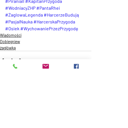
#PiraniaII
#KapitanPrzygoda
#WodniacyZHP
#PantaRhei
#ŻaglowaLegenda
#HarcerzeBudują
#PasjaINauka
#HarcerskaPrzygoda
#Osiek
#WychowaniePrzezPrzygodę
Wiadomości
Dobiegniew
żaglówką
Ostatnie posty
Zobacz wszystkie