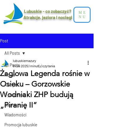
Lubuskie - co zobaczyć?
ME
Atrakcje, jeziora i noclegi​
NU
Post
All Posts
lubuskiemazury
All Posts
8 cze 2025
1 minut(y) czytania
Żaglowa Legenda rośnie w
Rower
Osieku – Gorzowskie
Kamper
Wodniaki ZHP budują
Z przyczepą
„Piranię II”
Na pieszo
Wiadomości
Promocja lubuskie