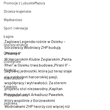
Promocje z LubuskieMazury
Strzelce krajeńskie
Wędkarstwo
Sport i rekreacja
Łagów
Żaglowa Legenda rośnie w Osieku – 
Imprezy atrakcje
Gorzowscy Wodniacy ZHP budują 
„Piranię II”
Drezdenko
W Harcerskim Klubie Żeglarskim „Panta 
Dobiegniew
Rhei” w Osieku trwa budowa „Pirani II” – 
Atrakcje
żaglowej jednostki, która już teraz staje 
się symbolem harcerskiej pasji, 
Rzeki Jeziora
współpracy i wytrwałości. Za sterem 
Kajakiem
projektu stoi niezawodny „Kapitan 
Przygoda”, czyli Arkadiusz Pawełek, 
Podróżuj z nami
który wspólnie z Gorzowskimi 
żaglówką
Wodniakami ZHP tworzy coś więcej niż 