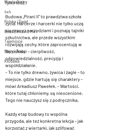
Miasta Gminy
tylko łódź.
4x4
Budowa „Pirani II” to prawdziwa szkoła 
Polska i Świat
życia. Harcerze i harcerki nie tylko uczą 
się pracy z narzędziami i poznają tajniki 
Boat Bike And Me
szkutnictwa, ale przede wszystkim 
Tajemnice
rozwijają cechy, które zaprocentują w 
dorosłości – cierpliwość, 
Mapy i Trasy
odpowiedzialność, precyzję i 
Kłodawa
współdziałanie.
– 
To nie tylko drewno, żywica i żagle – to 
miejsce, gdzie hartują się charaktery
 – 
mówi Arkadiusz Pawełek. – 
Wartości, 
które tutaj chłoniemy, są nieocenione. 
Tego nie nauczysz się z podręcznika.
Każdy etap budowy to wspólna 
przygoda, ale też konkretna lekcja – jak 
korzystać z wiertarki, jak szlifować 