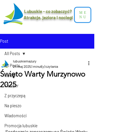
Lubuskie - co zobaczyć?
ME
Atrakcje, jeziora i noclegi​
NU
Post
All Posts
lubuskiemazury
All Posts
24 maj 2025
1 minut(y) czytania
Święto Warty Murzynowo
Rower
2025
Kamper
Z przyczepą
Na pieszo
Wiadomości
Promocja lubuskie
Serdecznie zapraszamy na Święto Warty 