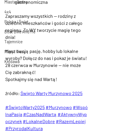
gastronomiczna
Miasta Gminy
4x4
Zapraszamy wszystkich — rodziny z 
Polska i Świat
dziećmi, mieszkańców i gości z całego 
regionu. To WY tworzycie magię tego 
Boat Bike And Me
dnia!
Tajemnice
Masz swoją pasję, hobby lub lokalne 
Mapy i Trasy
wyroby? Dołącz do nas i pokaż je światu!
Kłodawa
28 czerwca w Murzynowie — nie może 
Cię zabraknąć!  
Spotkajmy się nad Wartą!
źródło: 
Święto Warty Murzynowo 2025
#ŚwiętoWarty2025
#Murzynowo
#Wspó
lnaPasja
#CzasNadWartą
#AktywnyWyp
oczynek
#LokalneDobre
#RazemLepiej
#PrzyrodaIKultura