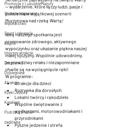
Promocje z LubuskieMazury
— wydarzenie, które łączy ludzi, pasje i 
pokolenia w wyjątkowej scenerii 
Strzelce krajeńskie
Murzynowa nad rzeką Wartą!
Wędkarstwo
Sport i rekreacja
Ideą naszego spotkania jest 
promowanie zdrowego, aktywnego 
Łagów
wypoczynku oraz ukazanie piękna naszej 
Imprezy atrakcje
małej ojczyzny. Wspólnie udowodnimy, 
że prawdziwy relaks i niezapomniane 
Drezdenko
chwile są na wyciągnięcie ręki!
Dobiegniew
W programie:
Atrakcje
Atrakcje dla dzieci
Rozrywka dla dorosłych
Rzeki Jeziora
Lokalni twórcy i rękodzieło
Kajakiem
Wspólne świętowanie z 
wędkarzami, motorowodniakami i 
Podróżuj z nami
przyrodnikami
żaglówką
Pyszne jedzenie i strefa 