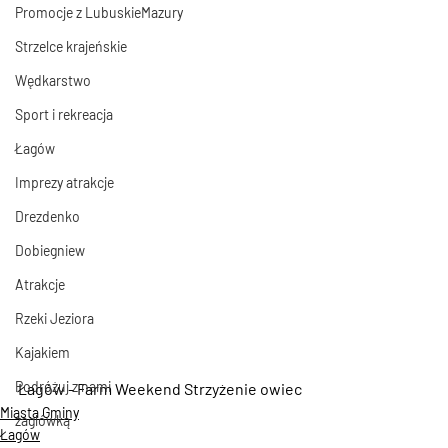
Promocje z LubuskieMazury
Strzelce krajeńskie
Wędkarstwo
Sport i rekreacja
Łagów
Imprezy atrakcje
Drezdenko
Dobiegniew
Atrakcje
Rzeki Jeziora
Kajakiem
Podróżuj z nami
Łagów - Farm Weekend Strzyżenie owiec
Miasta Gminy
żaglówką
Łagów