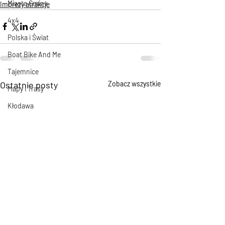
Miasta Gminy
Imprezy atrakcje
4x4
Polska i Świat
Boat Bike And Me
Tajemnice
Ostatnie posty
Zobacz wszystkie
Mapy i Trasy
Kłodawa