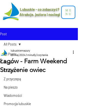
Lubuskie - co zobaczyć?
ME
Atrakcje, jeziora i noclegi​
NU
Post
All Posts
lubuskiemazury
All Posts
23 maj 2024
1 minut(y) czytania
Łagów - Farm Weekend
Rower
Strzyżenie owiec
Kamper
Z przyczepą
Na pieszo
Wiadomości
Promocja lubuskie