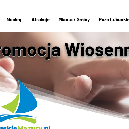
Noclegi
Atrakcje
Miasta / Gminy
Poza Lubuski
romocja Wiosen