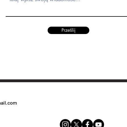
Prześlij
ail.com