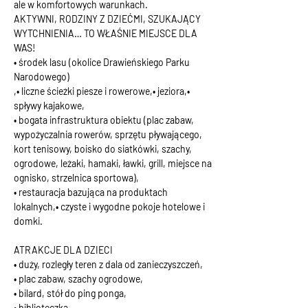
ale w komfortowych warunkach.
AKTYWNI, RODZINY Z DZIEĆMI, SZUKAJĄCY 
WYTCHNIENIA… TO WŁAŚNIE MIEJSCE DLA 
WAS!
• środek lasu (okolice Drawieńskiego Parku 
Narodowego)
,• liczne ścieżki piesze i rowerowe,• jeziora,• 
spływy kajakowe,
• bogata infrastruktura obiektu (plac zabaw, 
wypożyczalnia rowerów, sprzętu pływającego, 
kort tenisowy, boisko do siatkówki, szachy, 
ogrodowe, leżaki, hamaki, ławki, grill, miejsce na 
ognisko, strzelnica sportowa),
• restauracja bazująca na produktach 
lokalnych,• czyste i wygodne pokoje hotelowe i 
domki.
ATRAKCJE DLA DZIECI
• duży, rozległy teren z dala od zanieczyszczeń,
• plac zabaw, szachy ogrodowe,
• bilard, stół do ping ponga,
• biblioteczka,