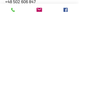
+48 502 606 847
Email
info@pestkownica.com.pl
Pokoje
Łóżka
Strona www
https://pestkownica.com.pl/
Możliwość przenocowania zwierzaka:
Lokalizacja :
Rezydencja Nad Jeziorem - Pestkownica,
Pestkownica, Polska