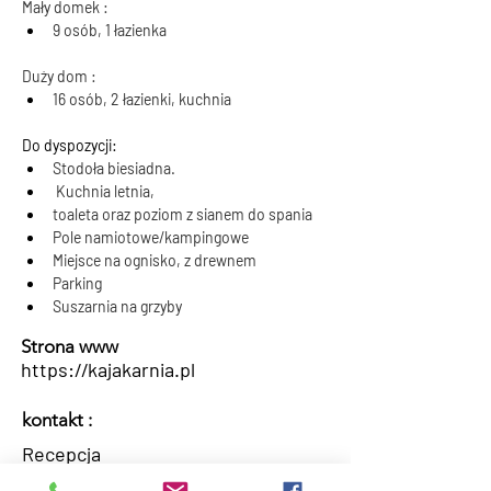
Mały domek :
9 osób, 1 łazienka
Duży dom :
16 osób, 2 łazienki, kuchnia
Do dyspozycji:
Stodoła biesiadna.
 Kuchnia letnia,
toaleta oraz poziom z sianem do spania
Pole namiotowe/kampingowe
Miejsce na ognisko, z drewnem
Parking
Suszarnia na grzyby
Strona www
https://kajakarnia.pl
kontakt :
Recepcja
667 215 413