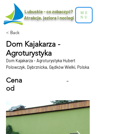
Lubuskie - co zobaczyć?
ME
Atrakcje, jeziora i noclegi​
NU
< Back
Dom Kajakarza -
Agroturystyka
Dom Kajakarza - Agroturystyka Hubert
Polowczyk, Dębrznicka, Gądków Wielki, Polska
Cena
-
od