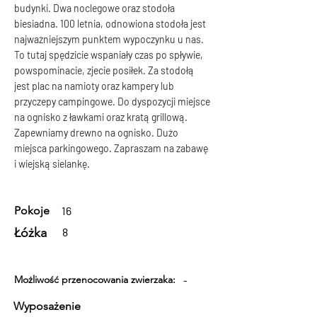
budynki. Dwa noclegowe oraz stodoła 
biesiadna. 100 letnia, odnowiona stodoła jest 
najważniejszym punktem wypoczynku u nas. 
To tutaj spędzicie wspaniały czas po spływie, 
powspominacie, zjecie posiłek. Za stodołą 
jest plac na namioty oraz kampery lub 
przyczepy campingowe. Do dyspozycji miejsce 
na ognisko z ławkami oraz kratą grillową. 
Zapewniamy drewno na ognisko. Dużo 
miejsca parkingowego. Zapraszam na zabawę 
i wiejską sielankę.
Pokoje
16
Łóżka
8
Możliwość przenocowania zwierzaka:
-
Wyposażenie