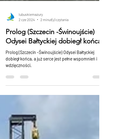
lubuskiemazury
2 cze 2024
2 minut(y) czytania
Prolog (Szczecin -Świnoujście)
Odysei Bałtyckiej dobiegł końca
Prolog (Szczecin -Świnoujście) Odysei Bałtyckiej
dobiegł końca, a już serce jest pełne wspomnień i
wdzięczności.