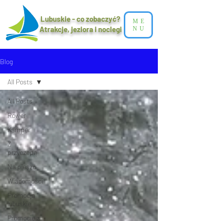
Lubuskie - co zobaczyć?
ME
Atrakcje, jeziora i noclegi​
NU
Blog
All Posts
All Posts
Rower
Kamper
Z
przyczepą
Na pieszo
Wiadomości
Promocja
lubuskie
Promocje z