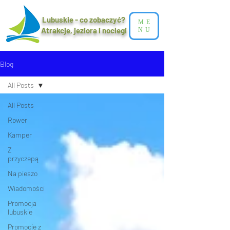
Lubuskie - co zobaczyć?
ME
Atrakcje, jeziora i noclegi​
NU
Blog
All Posts
All Posts
Rower
Kamper
Z
przyczepą
Na pieszo
Wiadomości
Promocja
lubuskie
Promocje z