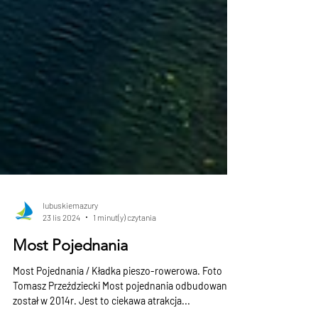
lubuskiemazury
23 lis 2024
1 minut(y) czytania
Most Pojednania
Most Pojednania / Kładka pieszo-rowerowa. Foto
Tomasz Przeździecki Most pojednania odbudowany