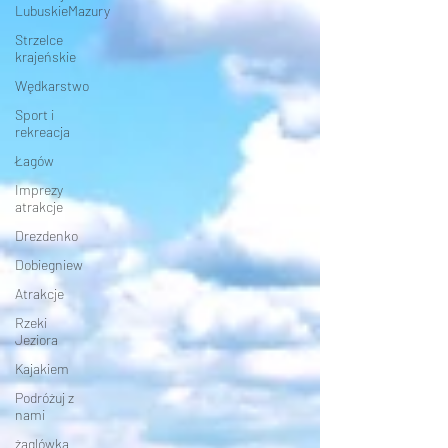
LubuskieMazury
Strzelce
krajeńskie
Wędkarstwo
Sport i
rekreacja
Łagów
Imprezy
atrakcje
Drezdenko
Dobiegniew
Atrakcje
Rzeki
Jeziora
Kajakiem
Podróżuj z
nami
żaglówką