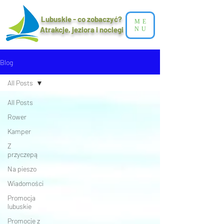
Lubuskie - co zobaczyć?
ME
Atrakcje, jeziora i noclegi​
NU
Blog
All Posts
All Posts
Rower
Kamper
Z
przyczepą
Na pieszo
Wiadomości
Promocja
lubuskie
Promocje z