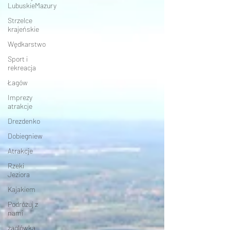
LubuskieMazury
Strzelce
krajeńskie
Wędkarstwo
Sport i
rekreacja
Łagów
Imprezy
atrakcje
Drezdenko
Dobiegniew
Atrakcje
Rzeki
Jeziora
Kajakiem
Podróżuj z
nami
żaglówką