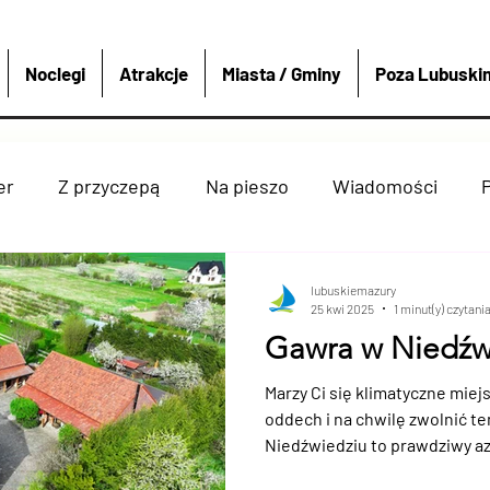
Noclegi
Atrakcje
Miasta / Gminy
Poza Lubuski
er
Z przyczepą
Na pieszo
Wiadomości
ry
Strzelce krajeńskie
Wędkarstwo
Sport i 
lubuskiemazury
25 kwi 2025
1 minut(y) czytani
Gawra w Niedźw
denko
Dobiegniew
Atrakcje
Rzeki Jeziora
Marzy Ci się klimatyczne miej
oddech i na chwilę zwolnić 
Niedźwiedziu to prawdzi
ówką
Miasta Gminy
4x4
Polska i Świat
Bo