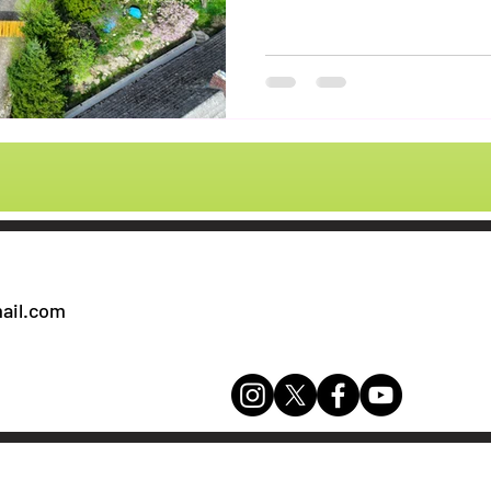
y
Kłodawa
ail.com