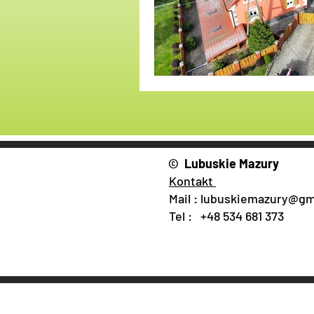
Tajemnice
Mapy i Tras
© Lubuskie Mazury
Kontakt
Mail :
lubuskiemazury@gm
Tel : +48 534 681 373