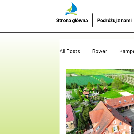
Strona główna
Podróżuj z nami
All Posts
Rower
Kamp
Promocje z LubuskieMazu
Imprezy atrakcje
Drez
Podróżuj z nami
żagl