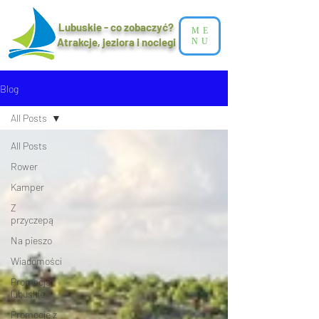
Lubuskie - co zobaczyć?
ME
Atrakcje, jeziora i noclegi​
NU
Blog
All Posts
All Posts
Rower
Kamper
Z
przyczepą
Na pieszo
Wiadomości
Promocja
lubuskie
Promocje z