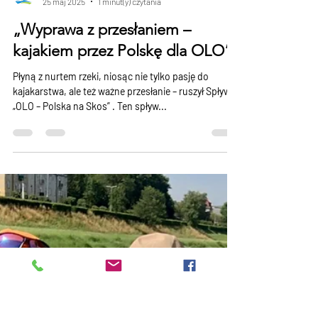
lubuskiemazury
25 maj 2025
1 minut(y) czytania
„Wyprawa z przesłaniem –
kajakiem przez Polskę dla OLO”
Płyną z nurtem rzeki, niosąc nie tylko pasję do
kajakarstwa, ale też ważne przesłanie – ruszył Spływ
„OLO – Polska na Skos” . Ten spływ...