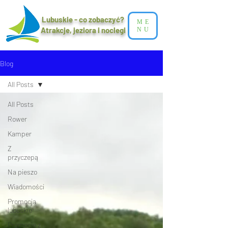
Lubuskie - co zobaczyć?
ME
Atrakcje, jeziora i noclegi​
NU
Blog
All Posts
All Posts
Rower
Kamper
Z
przyczepą
Na pieszo
Wiadomości
Promocja
lubuskie
Promocje z