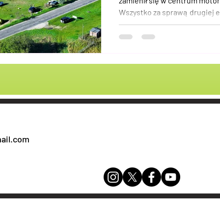
zamienił się w centrum motor
Wszystko za sprawą drugiej ed
y
Kłodawa
ail.com