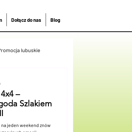
m
Dołącz do nas
Blog
Promocja lubuskie
rekreacja
Łagów
a
 4x4 –
Kajakiem
goda Szlakiem
I
at Bike And Me
ń na jeden weekend znów