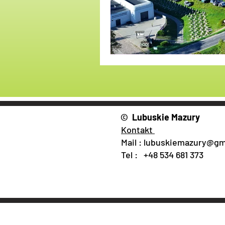
Tajemnice
Mapy i Tras
© Lubuskie Mazury
Kontakt
Mail :
lubuskiemazury@gm
Tel : +48 534 681 373