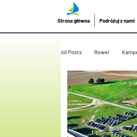
Strona główna
Podróżuj z nami
All Posts
Rower
Kamp
Promocje z LubuskieMazu
Imprezy atrakcje
Drez
Podróżuj z nami
żagl