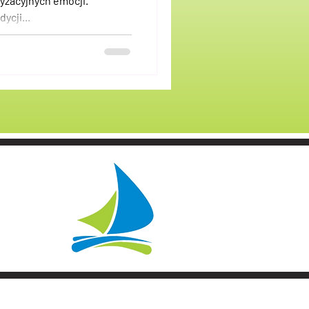
yzacyjnych emocji.
ycji...