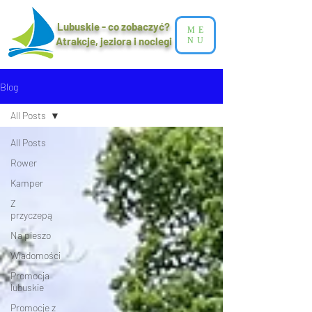
Lubuskie - co zobaczyć?
ME
Atrakcje, jeziora i noclegi​
NU
Blog
All Posts
All Posts
Rower
Kamper
Z
przyczepą
Na pieszo
Wiadomości
Promocja
lubuskie
Promocje z