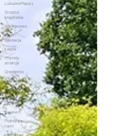
LubuskieMazury
Strzelce
krajeńskie
Wędkarstwo
Sport i
rekreacja
Łagów
Imprezy
atrakcje
Drezdenko
Dobiegniew
Atrakcje
Rzeki
Jeziora
Kajakiem
Podróżuj z
nami
żaglówką