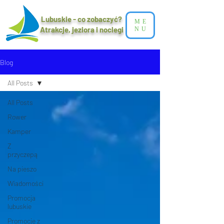
Lubuskie - co zobaczyć?
ME
Atrakcje, jeziora i noclegi​
NU
Blog
All Posts
All Posts
Rower
Kamper
Z
przyczepą
Na pieszo
Wiadomości
Promocja
lubuskie
Promocje z