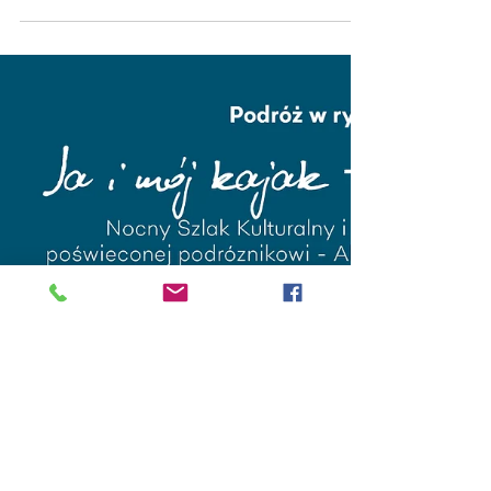
Płyną z nurtem rzeki, niosąc nie tylko pasję do
kajakarstwa, ale też ważne przesłanie – ruszył Spływ
„OLO – Polska na Skos” . Ten spływ...