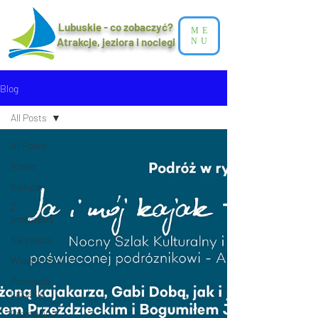
Lubuskie - co zobaczyć?
ME
Atrakcje, jeziora i noclegi​
NU
Blog
All Posts
All Posts
Rower
Kamper
Z
przyczepą
Na pieszo
Wiadomości
Promocja
lubuskie
Promocje z