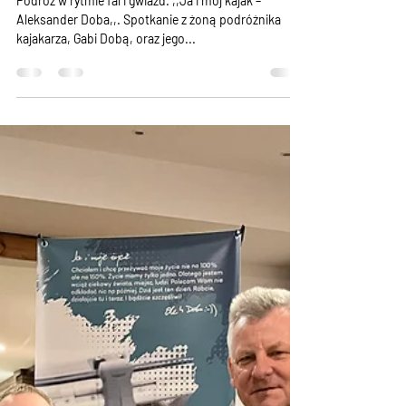
Podróż w rytmie fal i gwiazd. ,,Ja i mój kajak –
Aleksander Doba,,. Spotkanie z żoną podróżnika
kajakarza, Gabi Dobą, oraz jego...