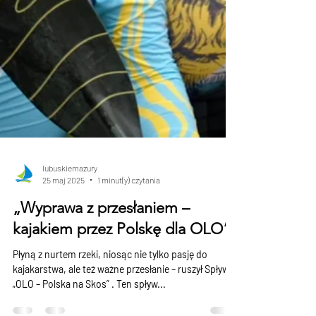
lubuskiemazury
25 maj 2025
1 minut(y) czytania
„Wyprawa z przesłaniem –
kajakiem przez Polskę dla OLO”