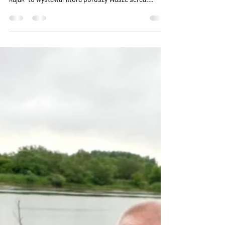
Już w piątek, 13 czerwca o 18:30, zabierzemy Was w
magiczną podróż w rytmie fal i gwiazd – „Ja i mój
kajak” to wystawa, która poruszy Wasze serca.
Wojewódzka i Miejska Biblioteka Publiczna im.
Zbigniewa Herberta w Gorzowie Wielkopolskim
Wystawa poświęcona Aleksandrowi Dobie –
człowiekowi, który trzykrotnie samotnie przepłynął
Atlantyk w kajaku , to hołd dla odwagi, determinacji i
nieposkromionej ciekawości świata. Spotkajcie się i
porozmawiajcie z Gabi Dobą , żoną legendarne